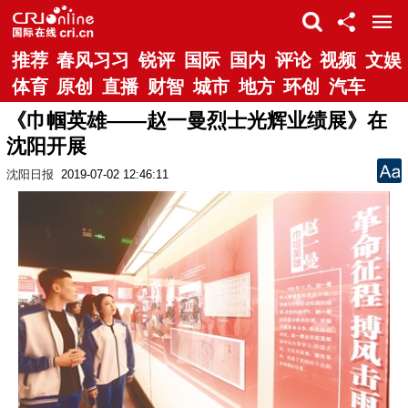
推荐
春风习习
锐评
国际
国内
评论
视频
文娱
体育
原创
直播
财智
城市
地方
环创
汽车
《巾帼英雄——赵一曼烈士光辉业绩展》在
沈阳开展
沈阳日报
2019-07-02 12:46:11