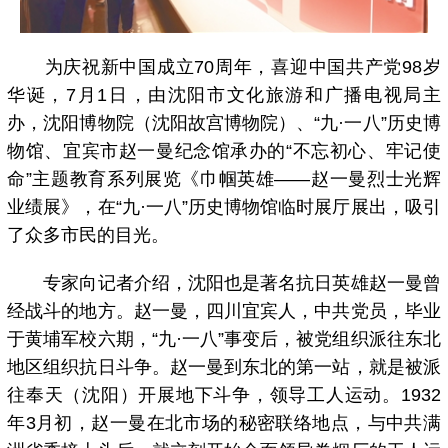
为庆祝新中国成立70周年，喜迎中国共产党98岁
华诞，7月1日，由沈阳市文化旅游和广播电视局主
办，沈阳博物院（沈阳故宫博物院）、“九·一八”历史博
物馆、宜宾市赵一曼纪念馆承办的“不忘初心、牢记使
命”主题教育系列展览《巾帼英雄——赵一曼烈士光辉
业绩展》，在“九·一八”历史博物馆临时展厅展出，吸引
了众多市民的目光。
专家向记者介绍，沈阳也是著名抗日英雄赵一曼曾
经战斗的地方。赵一曼，四川宜宾人，中共党员，毕业
于黄埔军校六期，“九·一八”事变后，被党组织派往东北
地区组织抗日斗争。赵一曼到东北的第一站，就是被派
往奉天（沈阳）开展地下斗争，领导工人运动。1932
年3月初，赵一曼在北市场的秘密联络地点，与中共满