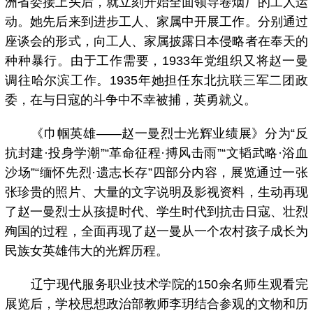
洲省委接上头后，就立刻开始全面领导卷烟厂的工人运
动。她先后来到进步工人、家属中开展工作。分别通过
座谈会的形式，向工人、家属披露日本侵略者在奉天的
种种暴行。由于工作需要，1933年党组织又将赵一曼
调往哈尔滨工作。1935年她担任东北抗联三军二团政
委，在与日寇的斗争中不幸被捕，英勇就义。
《巾帼英雄——赵一曼烈士光辉业绩展》分为“反
抗封建·投身学潮”“革命征程·搏风击雨”“文韬武略·浴血
沙场”“缅怀先烈·遗志长存”四部分内容，展览通过一张
张珍贵的照片、大量的文字说明及影视资料，生动再现
了赵一曼烈士从孩提时代、学生时代到抗击日寇、壮烈
殉国的过程，全面再现了赵一曼从一个农村孩子成长为
民族女英雄伟大的光辉历程。
辽宁现代服务职业技术学院的150余名师生观看完
展览后，学校思想政治部教师李玥结合参观的文物和历