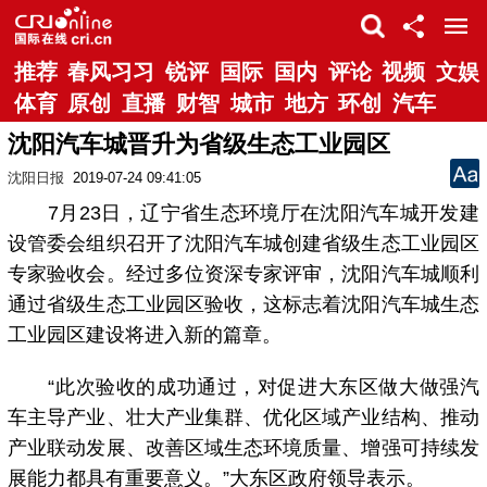
推荐
春风习习
锐评
国际
国内
评论
视频
文娱
体育
原创
直播
财智
城市
地方
环创
汽车
沈阳汽车城晋升为省级生态工业园区
沈阳日报
2019-07-24 09:41:05
7月23日，辽宁省生态环境厅在沈阳汽车城开发建
设管委会组织召开了沈阳汽车城创建省级生态工业园区
专家验收会。经过多位资深专家评审，沈阳汽车城顺利
通过省级生态工业园区验收，这标志着沈阳汽车城生态
工业园区建设将进入新的篇章。
“此次验收的成功通过，对促进大东区做大做强汽
车主导产业、壮大产业集群、优化区域产业结构、推动
产业联动发展、改善区域生态环境质量、增强可持续发
展能力都具有重要意义。”大东区政府领导表示。