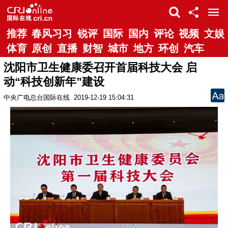
推荐
春风习习
锐评
国际
国内
评论
视频
文娱
体育
原创
直播
财智
城市
地方
环创
汽车
沈阳市卫生健康委召开首届科技大会 启
动“科技创新年”建设
中央广电总台国际在线
2019-12-19 15:04:31