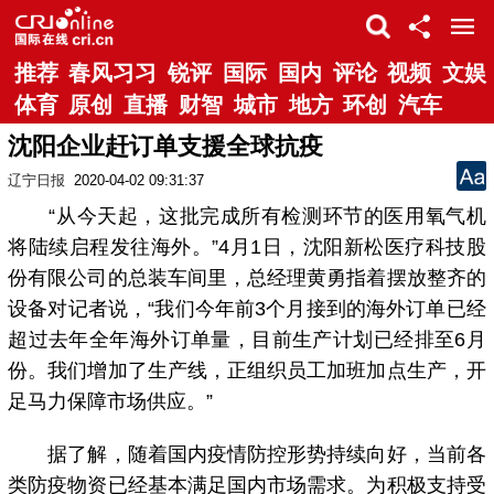
推荐
春风习习
锐评
国际
国内
评论
视频
文娱
体育
原创
直播
财智
城市
地方
环创
汽车
沈阳企业赶订单支援全球抗疫
辽宁日报
2020-04-02 09:31:37
“从今天起，这批完成所有检测环节的医用氧气机
将陆续启程发往海外。”4月1日，沈阳新松医疗科技股
份有限公司的总装车间里，总经理黄勇指着摆放整齐的
设备对记者说，“我们今年前3个月接到的海外订单已经
超过去年全年海外订单量，目前生产计划已经排至6月
份。我们增加了生产线，正组织员工加班加点生产，开
足马力保障市场供应。”
据了解，随着国内疫情防控形势持续向好，当前各
类防疫物资已经基本满足国内市场需求。为积极支持受