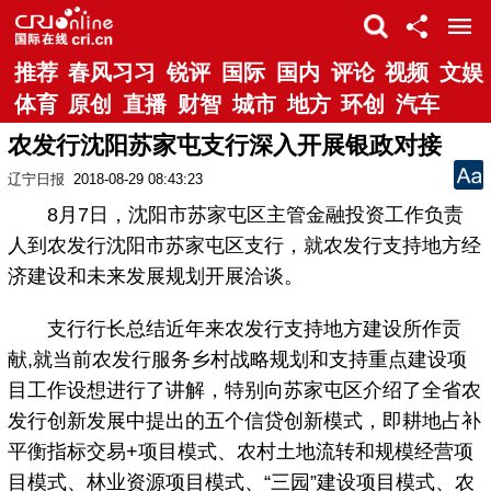
推荐
春风习习
锐评
国际
国内
评论
视频
文娱
体育
原创
直播
财智
城市
地方
环创
汽车
农发行沈阳苏家屯支行深入开展银政对接
辽宁日报
2018-08-29 08:43:23
8月7日，沈阳市苏家屯区主管金融投资工作负责
人到农发行沈阳市苏家屯区支行，就农发行支持地方经
济建设和未来发展规划开展洽谈。
支行行长总结近年来农发行支持地方建设所作贡
献,就当前农发行服务乡村战略规划和支持重点建设项
目工作设想进行了讲解，特别向苏家屯区介绍了全省农
发行创新发展中提出的五个信贷创新模式，即耕地占补
平衡指标交易+项目模式、农村土地流转和规模经营项
目模式、林业资源项目模式、“三园”建设项目模式、农